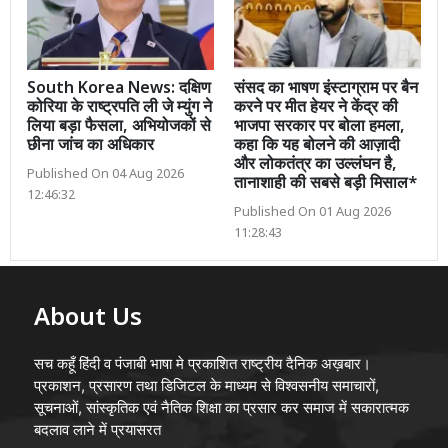
South Korea News: दक्षिण
संसद का भाषण इंस्टाग्राम पर बैन
कोरिया के राष्ट्रपति ली जे म्युंग ने
करने पर मीत हेयर ने केंद्र की
लिया बड़ा फैसला, अभियोजकों से
भाजपा सरकार पर बोला हमला,
छीना जांच का अधिकार
कहा कि यह बोलने की आज़ादी
और लोकतंत्र का उल्लंघन है,
Published On 04 Aug 2026
तानाशाही की सबसे बड़ी मिसाल*
12:46:32
Published On 01 Aug 2026
11:28:43
About Us
सच कहूँ हिंदी व पंजाबी भाषा मे प्रकाशित राष्ट्रीय दैनिक अख़बार।
प्रकाशन, प्रसारण तथा डिजिटल के माध्यम से विश्वसनीय समाचारों,
सूचनाओं, सांस्कृतिक एवं नैतिक शिक्षा का प्रसार कर समाज में सकारात्मक
बदलाव लाने में प्रयासरत