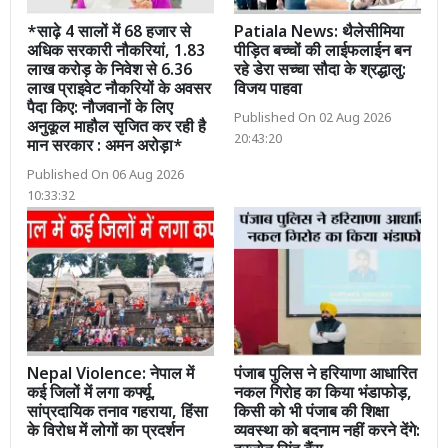
*साढ़े 4 सालों में 68 हजार से
Patiala News: थैलेसीमिया
अधिक सरकारी नौकरियां, 1.83
पीड़ित बच्चों की लाईफलाईन बन
लाख करोड़ के निवेश से 6.36
रहे डेरा सच्चा सौदा के श्रद्धालु:
लाख प्राइवेट नौकरियों के अवसर
विजय पाहवा
पैदा किए: नौजवानों के लिए
Published On 02 Aug 2026
अनुकूल माहौल सृजित कर रही है
20:43:20
मान सरकार : अमन अरोड़ा*
Published On 06 Aug 2026
10:33:32
Nepal Violence: नेपाल में
पंजाब पुलिस ने हरियाणा आधारित
कई जिलों में लगा कर्फ्यू,
नकल गिरोह का किया भंडाफोड़,
सांप्रदायिक तनाव गहराया, हिंसा
किसी को भी पंजाब की शिक्षा
के विरोध में लोगों का प्रदर्शन
व्यवस्था को बदनाम नहीं करने देंगे: