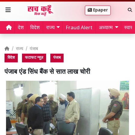
Epaper
देश
विदेश
राज्य
Fraud Alert
अध्यात्म
स्वास्थ
राज्य
पंजाब
विदेश
फटाफट न्यूज़
पंजाब
पंजाब एंड सिंध बैंक से सात लाख चोरी