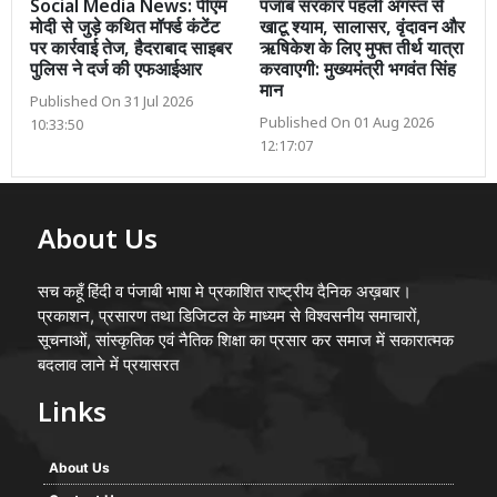
Social Media News: पीएम
पंजाब सरकार पहली अगस्त से
मोदी से जुड़े कथित मॉर्फ्ड कंटेंट
खाटू श्याम, सालासर, वृंदावन और
पर कार्रवाई तेज, हैदराबाद साइबर
ऋषिकेश के लिए मुफ्त तीर्थ यात्रा
पुलिस ने दर्ज की एफआईआर
करवाएगी: मुख्यमंत्री भगवंत सिंह
मान
Published On 31 Jul 2026
Published On 01 Aug 2026
10:33:50
12:17:07
About Us
सच कहूँ हिंदी व पंजाबी भाषा मे प्रकाशित राष्ट्रीय दैनिक अख़बार।
प्रकाशन, प्रसारण तथा डिजिटल के माध्यम से विश्वसनीय समाचारों,
सूचनाओं, सांस्कृतिक एवं नैतिक शिक्षा का प्रसार कर समाज में सकारात्मक
बदलाव लाने में प्रयासरत
Links
About Us