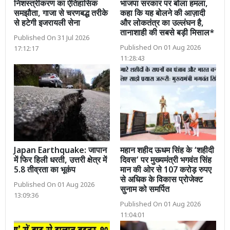
निशस्त्रीकरण का ऐतिहासिक
भाजपा सरकार पर बोला हमला,
समझौता, गाजा से चरणबद्ध तरीके
कहा कि यह बोलने की आज़ादी
से हटेगी इजरायली सेना
और लोकतंत्र का उल्लंघन है,
तानाशाही की सबसे बड़ी मिसाल*
Published On 31 Jul 2026
Published On 01 Aug 2026
17:12:17
11:28:43
Japan Earthquake: जापान
महान शहीद ऊधम सिंह के ‘शहीदी
में फिर हिली धरती, उत्तरी क्षेत्र में
दिवस’ पर मुख्यमंत्री भगवंत सिंह
5.8 तीव्रता का भूकंप
मान की ओर से 107 करोड़ रुपए
से अधिक के विकास प्रोजेक्ट
Published On 01 Aug 2026
सुनाम को समर्पित
13:09:36
Published On 01 Aug 2026
11:04:01