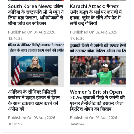
South Korea News: दक्षिण
Karachi Attack: गैंगस्टर
कोरिया के राष्ट्रपति ली जे म्युंग ने
उजैर बलूच के भाई पर कराची में
लिया बड़ा फैसला, अभियोजकों से
हमला, जुबैर के सीने और पेट में
छीना जांच का अधिकार
लगी कई गोलियां
Published On 04 Aug 2026
Published On 02 Aug 2026
12:46:32
17:16:26
अमेरिका के सीनियर मिलिट्री
Women's British Open
कमांडर ने व्हाइट हाउस से ईरान
2026: कुवाकी शिहो ने जर्मनी की
के साथ टकराव खत्म करने की
एस्थर हेन्सेलीट को हराकर जीता
अपील की
ब्रिटिश ओपन का खिताब
Published On 08 Aug 2026
Published On 03 Aug 2026
10:36:57
14:45:47