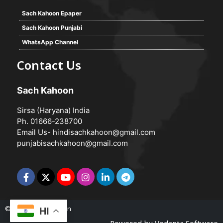
Sach Kahoon Epaper
Sach Kahoon Punjabi
WhatsApp Channel
Contact Us
Sach Kahoon
Sirsa (Haryana) India
Ph. 01666-238700
Email Us-
hindisachkahoon@gmail.com
punjabisachkahoon@gmail.com
© 2026 -
Sach Kahoon
HI