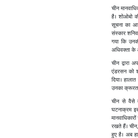
चीन मानवाधि
है। शोओबो की
सूचना का आद
संस्कार शनि
गया कि उनकी 
अधिवक्ता के 
चीन द्वारा अ
एंडरसन को शो
दिया। हालात
उनका क्रूरतम
चीन से वैसे 
घटनाक्रम इसक
मानवाधिकारों
रखते हैं। ची
हुए है। अब ह