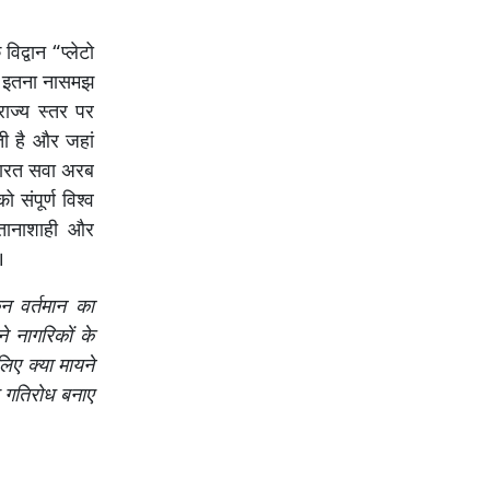
िद्वान “प्लेटो
चीन इतना नासमझ
राज्य स्तर पर
ती है और जहां
भारत सवा अरब
 संपूर्ण विश्व
 तानाशाही और
।
िन वर्तमान का
े नागरिकों के
िए क्या मायने
र गतिरोध बनाए