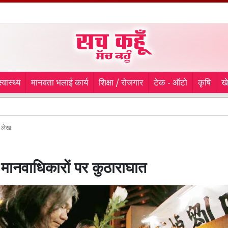
स्वास्थ्य
मानवता भलाई कार्य
शिक्षा / रोजगार
टेक - ऑटो
कृषि
ख
Agric
लेख
मानवाधिकारों पर कुठाराघात