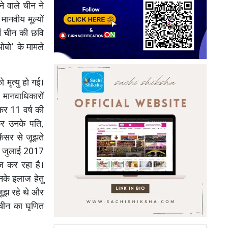
े वाले चीन ने
ानवीय मूल्यों
ें चीन की छवि
ोओबो’ के मामले
मृत्यु हो गई।
 मानवाधिकारों
ाकर 11 वर्ष की
कर उनके पति,
कैंसर से जूझते
को जुलाई 2017
ज कर रहा है।
के इलाज हेतु
जूझ रहे थे और
 चीन का घृणित