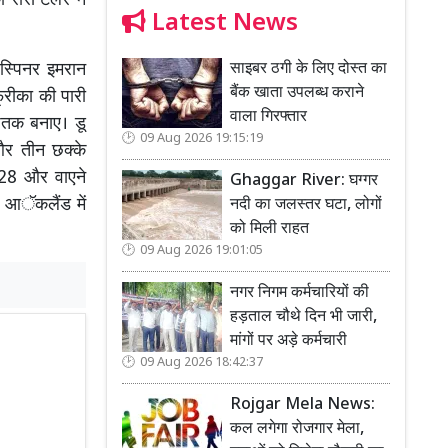
ो रॉस टेलर ने
Latest News
साइबर ठगी के लिए दोस्त का
स्पिनर इमरान
बैंक खाता उपलब्ध कराने
रीका की पारी
वाला गिरफ्तार
धशतक बनाए। डू
09 Aug 2026 19:15:19
 और तीन छक्के
 28 और वाएने
Ghaggar River: घग्गर
ो आॅकलैंड में
नदी का जलस्तर घटा, लोगों
को मिली राहत
09 Aug 2026 19:01:05
नगर निगम कर्मचारियों की
हड़ताल चौथे दिन भी जारी,
मांगों पर अड़े कर्मचारी
09 Aug 2026 18:42:37
Rojgar Mela News:
कल लगेगा रोजगार मेला,