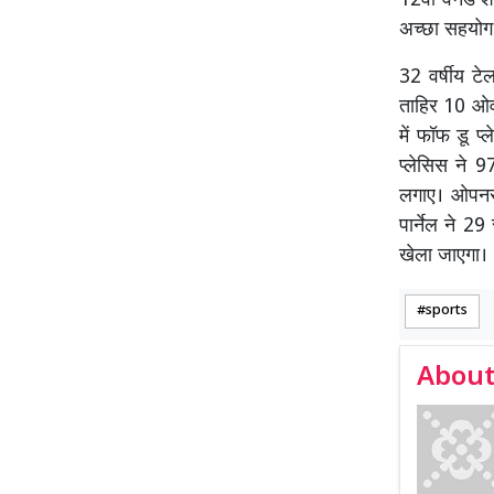
12वां वनडे श
अच्छा सहयोग
32 वर्षीय ट
ताहिर 10 ओव
में फॉफ डू प
प्लेसिस ने 9
लगाए। ओपनर 
पार्नेल ने 2
खेला जाएगा।
sports
About