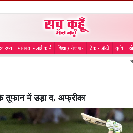
स्वास्थ्य
मानवता भलाई कार्य
शिक्षा / रोजगार
टेक - ऑटो
कृषि
ख
साइबर ठगी के ल
के तूफान में उड़ा द. अफ्रीका