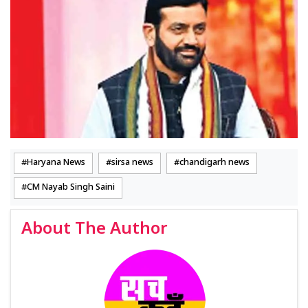
Haryana News
sirsa news
chandigarh news
CM Nayab Singh Saini
About The Author