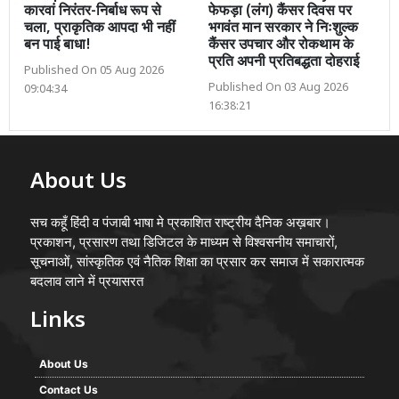
कारवां निरंतर-निर्बाध रूप से
फेफड़ा (लंग) कैंसर दिवस पर
चला, प्राकृतिक आपदा भी नहीं
भगवंत मान सरकार ने निःशुल्क
बन पाई बाधा!
कैंसर उपचार और रोकथाम के
प्रति अपनी प्रतिबद्धता दोहराई
Published On 05 Aug 2026
Published On 03 Aug 2026
09:04:34
16:38:21
About Us
सच कहूँ हिंदी व पंजाबी भाषा मे प्रकाशित राष्ट्रीय दैनिक अख़बार।
प्रकाशन, प्रसारण तथा डिजिटल के माध्यम से विश्वसनीय समाचारों,
सूचनाओं, सांस्कृतिक एवं नैतिक शिक्षा का प्रसार कर समाज में सकारात्मक
बदलाव लाने में प्रयासरत
Links
About Us
Contact Us