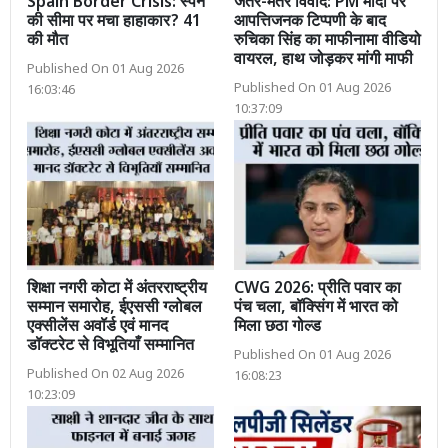
Spain Border Crisis: स्पेन
जंतर-मंतर विवाद: PM मोदी पर
की सीमा पर मचा हाहाकार? 41
आपत्तिजनक टिप्पणी के बाद
की मौत
रुचिका सिंह का माफीनामा वीडियो
वायरल, हाथ जोड़कर मांगी माफी
Published On 01 Aug 2026
Published On 01 Aug 2026
16:03:46
10:37:09
शिक्षा नगरी कोटा में अंतरराष्ट्रीय
CWG 2026: प्रीति पवार का
सम्मान समारोह, ईएससी ग्लोबल
पंच चला, बॉक्सिंग में भारत को
एक्सीलेंस अवॉर्ड एवं मानद
मिला छठा गोल्ड
डॉक्टरेट से विभूतियाँ सम्मानित
Published On 01 Aug 2026
Published On 02 Aug 2026
16:08:23
10:23:09