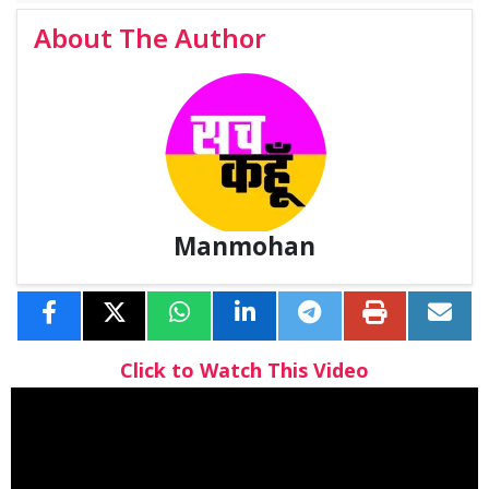
About The Author
Manmohan
Click to Watch This Video