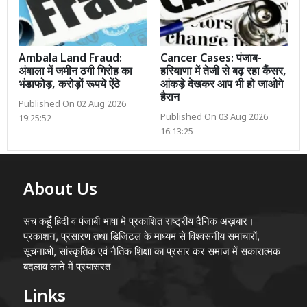
Ambala Land Fraud:
Cancer Cases: पंजाब-
अंबाला में जमीन ठगी गिरोह का
हरियाणा में तेजी से बढ़ रहा कैंसर,
भंडाफोड़, करोड़ों रूपये ऐंठे
आंकड़े देखकर आप भी हो जाओगे
हैरान
Published On 02 Aug 2026
Published On 03 Aug 2026
19:25:52
16:13:25
About Us
सच कहूँ हिंदी व पंजाबी भाषा मे प्रकाशित राष्ट्रीय दैनिक अख़बार।
प्रकाशन, प्रसारण तथा डिजिटल के माध्यम से विश्वसनीय समाचारों,
सूचनाओं, सांस्कृतिक एवं नैतिक शिक्षा का प्रसार कर समाज में सकारात्मक
बदलाव लाने में प्रयासरत
Links