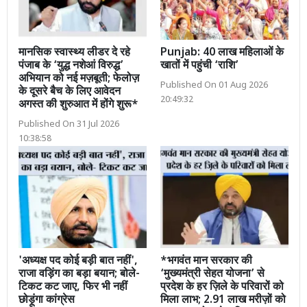
मानसिक स्वास्थ्य लीडर दे रहे
Punjab: 40 लाख महिलाओं के
पंजाब के ‘युद्ध नशेआं विरुद्ध’
खातों में पहुंची ‘राशि’
अभियान को नई मज़बूती; फेलोज़
Published On 01 Aug 2026
के दूसरे बैच के लिए आवेदन
20:49:32
अगस्त की शुरुआत में होंगे शुरू*
Published On 31 Jul 2026
10:38:58
'अध्यक्ष पद कोई बड़ी बात नहीं',
*भगवंत मान सरकार की
राजा वड़िंग का बड़ा बयान; बोले-
‘मुख्यमंत्री सेहत योजना’ से
टिकट कट जाए, फिर भी नहीं
प्रदेश के हर ज़िले के परिवारों को
छोड़ूंगा कांग्रेस
मिला लाभ; 2.91 लाख मरीज़ों को