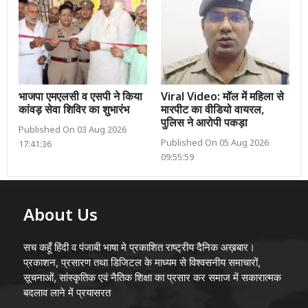
भाजपा एमएलसी व एसपी ने किया
Viral Video: मॉल में महिला से
कांवड़ सेवा शिविर का शुभारंभ
मारपीट का वीडियो वायरल,
पुलिस ने आरोपी पकड़ा
Published On 03 Aug 2026
Published On 05 Aug 2026
17:41:36
09:55:59
About Us
सच कहूँ हिंदी व पंजाबी भाषा मे प्रकाशित राष्ट्रीय दैनिक अख़बार।
प्रकाशन, प्रसारण तथा डिजिटल के माध्यम से विश्वसनीय समाचारों,
सूचनाओं, सांस्कृतिक एवं नैतिक शिक्षा का प्रसार कर समाज में सकारात्मक
बदलाव लाने में प्रयासरत