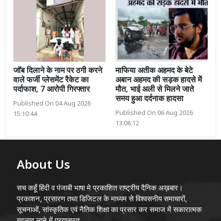
जॉब दिलाने के नाम पर ठगी करने
माफिया अतीक अहमद के बेटे
वाले फर्जी प्लेसमेंट रैकेट का
अबान अहमद की सड़क हादसे में
पर्दाफाश, 7 आरोपी गिरफ्तार
मौत, भाई अली से मिलने जाते
समय हुआ दर्दनाक हादसा
Published On 04 Aug 2026
Published On 06 Aug 2026
15:10:44
13:08:12
About Us
सच कहूँ हिंदी व पंजाबी भाषा मे प्रकाशित राष्ट्रीय दैनिक अख़बार।
प्रकाशन, प्रसारण तथा डिजिटल के माध्यम से विश्वसनीय समाचारों,
सूचनाओं, सांस्कृतिक एवं नैतिक शिक्षा का प्रसार कर समाज में सकारात्मक
बदलाव लाने में प्रयासरत