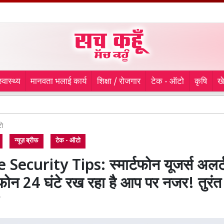
स्वास्थ्य
मानवता भलाई कार्य
शिक्षा / रोजगार
टेक - ऑटो
कृषि
ख
शिवभक्तों 
ो
न्यूज़ ब्रीफ
टेक - ऑटो
Security Tips: स्मार्टफोन यूजर्स अलर्
न 24 घंटे रख रहा है आप पर नजर! तुरंत ब