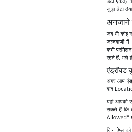
डेटा एकत्र क
जुड़ा डेटा तै
अनजाने मे
जब भी कोई नय
जल्दबाजी में
कभी परमिशन स
रहते हैं, भल
एंड्रॉयड य
अगर आप एंड्र
बाद Locati
यहां आपको उन
सकते हैं 
Allowed" मोड
जिन ऐप्स क