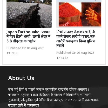
Japan Earthquake: जापान
मिर्ची पाउडर फेंककर चांदी के
में फिर हिली धरती, उत्तरी क्षेत्र में
गहने लेकर आरोपी फरार,एक
5.8 तीव्रता का भूकंप
आरोपी पकड़कर किया पुलिस
हवाले
Published On 01 Aug 2026
Published On 01 Aug 2026
13:09:36
17:23:12
About Us
सच कहूँ हिंदी व पंजाबी भाषा मे प्रकाशित राष्ट्रीय दैनिक अख़बार।
प्रकाशन, प्रसारण तथा डिजिटल के माध्यम से विश्वसनीय समाचारों,
सूचनाओं, सांस्कृतिक एवं नैतिक शिक्षा का प्रसार कर समाज में सकारात्मक
बदलाव लाने में प्रयासरत