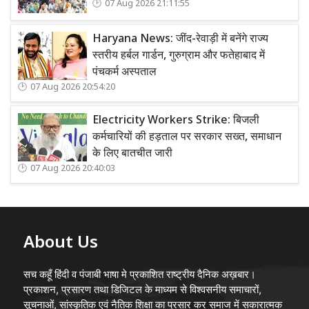
07 Aug 2026 21:11:55
Haryana News: जींद-रेवाड़ी में बनेंगे राज्य
स्तरीय हर्बल गार्डन, गुरुग्राम और फतेहाबाद में
पंचकर्म अस्पताल
07 Aug 2026 20:54:20
Electricity Workers Strike: बिजली
कर्मचारियों की हड़ताल पर सरकार सख्त, समाधान
के लिए बातचीत जारी
07 Aug 2026 20:40:03
About Us
सच कहूँ हिंदी व पंजाबी भाषा मे प्रकाशित राष्ट्रीय दैनिक अख़बार।
प्रकाशन, प्रसारण तथा डिजिटल के माध्यम से विश्वसनीय समाचारों,
सूचनाओं, सांस्कृतिक एवं नैतिक शिक्षा का प्रसार कर समाज में सकारात्मक