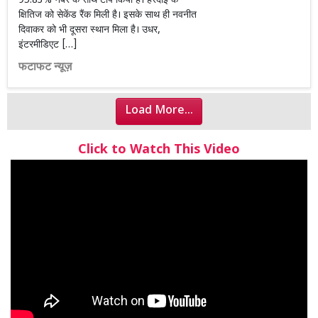
95.83% नंबर के साथ टॉप क‍िया है। हरदोई के
क्ष‍ित‍िज को सेकेंड रैंक मिली है। इसके साथ ही नवनीत
दिवाकर को भी दूसरा स्थान म‍िला है। उधर,
इंटरमीड‍िएट […]
फटाफट न्यूज़
Load More...
Click to Watch This Video