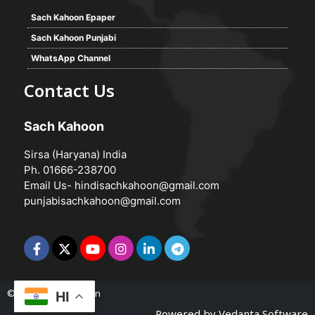
Sach Kahoon Epaper
Sach Kahoon Punjabi
WhatsApp Channel
Contact Us
Sach Kahoon
Sirsa (Haryana) India
Ph. 01666-238700
Email Us-
hindisachkahoon@gmail.com
punjabisachkahoon@gmail.com
© 2026 -
Sach Kahoon
HI