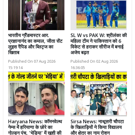
भारतीय ग्रैंडमास्टर आर.
SL W vs PAK W: श्रीलंका की
प्रज्ञानानंद का कमाल, जीता सेंट
महिला टीम ने पाकिस्तान को 6
लुइस रैपिड और ब्लिट्ज का
विकेट से हराकर सीरीज में बनाई
खिताब
अजेय बढ़त
Published On 07 Aug 2026
Published On 02 Aug 2026
15:19:14
16:36:05
Haryana News: कॉमनवेल्थ
Sirsa News: नाथूसरी चौपटा
गेम्स में हरियाणा के छोरे का
के खिलाड़ियों ने किया विद्यालय
गोल्डन पंच, 'भेड़िया' में खुशी की
और क्षेत्र का नाम रोशन