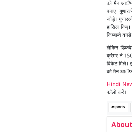
को मैन आॅफ द
बनाए। गुणारत
जोड़े। गुणारत्
हासिल किए। 
जिम्बाब्वे व
लेकिन डिकवेला
क्रेमर ने 15
विकेट मिले। इ
को मैन आॅफ 
Hindi N
फॉलो करें।
sports
About