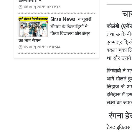
अमन अरोड़ा*
06 Aug 2026 10:33:32
चार
Sirsa News: नाथूसरी
कोलंबो (एजें
चौपटा के खिलाड़ियों ने
किया विद्यालय और क्षेत्र
तथा उनके बीच
का नाम रोशन
एकमात्र क्रि
05 Aug 2026 11:36:44
बदला चुका लि
था और उसने ए
जिम्बाब्वे न
आगे खेलते हु
लिहाज से अभू
इतिहास में इ
लक्ष्य का सफ
रंगना ह
टेस्ट इतिहास 