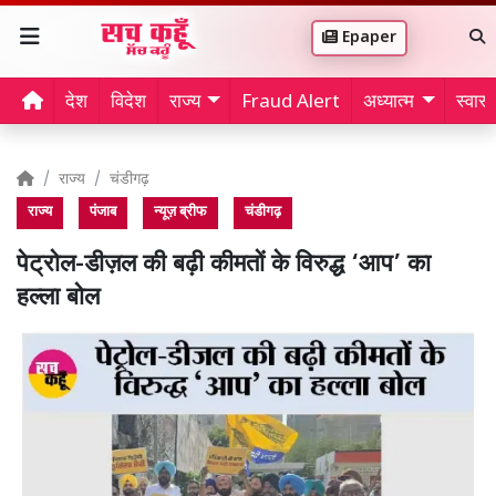
Epaper
देश
विदेश
राज्य
Fraud Alert
अध्यात्म
स्वास्थ
राज्य
चंडीगढ़
राज्य
पंजाब
न्यूज़ ब्रीफ
चंडीगढ़
पेट्रोल-डीज़ल की बढ़ी कीमतों के विरुद्ध ‘आप’ का
हल्ला बोल