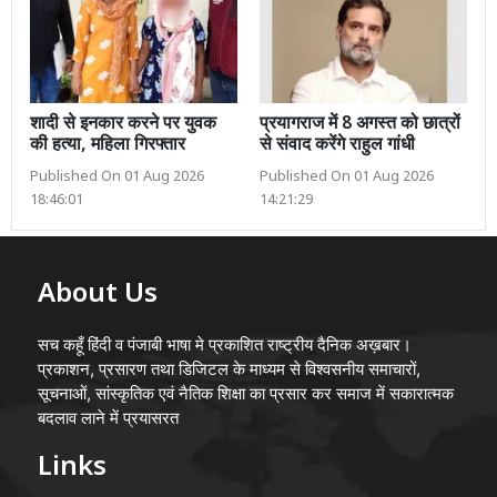
शादी से इनकार करने पर युवक
प्रयागराज में 8 अगस्त को छात्रों
की हत्या, महिला गिरफ्तार
से संवाद करेंगे राहुल गांधी
Published On 01 Aug 2026
Published On 01 Aug 2026
18:46:01
14:21:29
About Us
सच कहूँ हिंदी व पंजाबी भाषा मे प्रकाशित राष्ट्रीय दैनिक अख़बार।
प्रकाशन, प्रसारण तथा डिजिटल के माध्यम से विश्वसनीय समाचारों,
सूचनाओं, सांस्कृतिक एवं नैतिक शिक्षा का प्रसार कर समाज में सकारात्मक
बदलाव लाने में प्रयासरत
Links