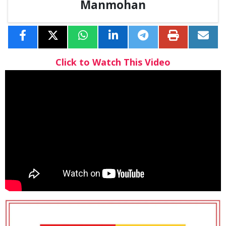
Manmohan
Click to Watch This Video