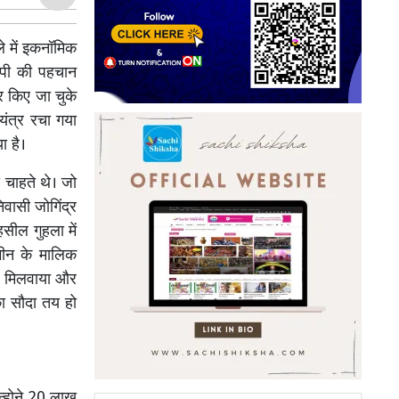
 में इकनॉमिक
ोपी की पहचान
ार किए जा चुके
यंत्र रचा गया
ा है।
 चाहते थे। जो
वासी जोगिंद्र
हसील गुहला में
जमीन के मालिक
े मिलवाया और
ा सौदा तय हो
न्होने 20 लाख