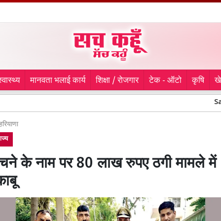
स्वास्थ्य
मानवता भलाई कार्य
शिक्षा / रोजगार
टेक - ऑटो
कृषि
ख
Sanitation Wor
हरियाणा
ाज्य
चने के नाम पर 80 लाख रुपए ठगी मामले में 
काबू