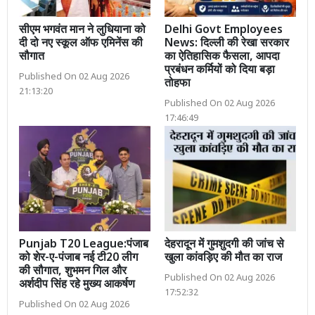
सीएम भगवंत मान ने लुधियाना को
Delhi Govt Employees
दी दो नए स्कूल ऑफ एमिनेंस की
News: दिल्ली की रेखा सरकार
सौगात
का ऐतिहासिक फैसला, आपदा
प्रबंधन कर्मियों को दिया बड़ा
Published On 02 Aug 2026
तोहफा
21:13:20
Published On 02 Aug 2026
17:46:49
Punjab T20 League:पंजाब
देहरादून में गुमशुदगी की जांच से
को शेर-ए-पंजाब नई टी20 लीग
खुला कांवड़िए की मौत का राज
की सौगात, शुभमन गिल और
Published On 02 Aug 2026
अर्शदीप सिंह रहे मुख्य आकर्षण
17:52:32
Published On 02 Aug 2026