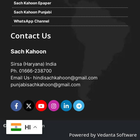
Sach Kahoon Epaper
Sach Kahoon Punjabi
WhatsApp Channel
Contact Us
Sach Kahoon
Sirsa (Haryana) India
Ph. 01666-238700
Email Us-
hindisachkahoon@gmail.com
punjabisachkahoon@gmail.com
© 2026 -
Sach Kahoon
HI
Powered by
Vedanta Software