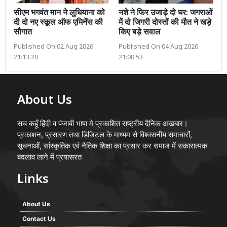
सीएम भगवंत मान ने लुधियाना को
नशे ने फिर उजाड़े दो घर: जगराओं
दी दो नए स्कूल ऑफ एमिनेंस की
में दो जिगरी दोस्तों की मौत ने खड़े
सौगात
किए बड़े सवाल
Published On 02 Aug 2026
Published On 04 Aug 2026
21:13:20
21:08:53
About Us
सच कहूँ हिंदी व पंजाबी भाषा मे प्रकाशित राष्ट्रीय दैनिक अख़बार।
प्रकाशन, प्रसारण तथा डिजिटल के माध्यम से विश्वसनीय समाचारों,
सूचनाओं, सांस्कृतिक एवं नैतिक शिक्षा का प्रसार कर समाज में सकारात्मक
बदलाव लाने में प्रयासरत
Links
About Us
Contact Us