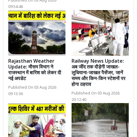
Published On 03 Aug 2026
09:54:48
Rajasthan Weather
Railway News Update:
Update: मौसम विभाग ने
अब जींद तक दौड़ेगी जाखल-
राजस्थान में बारिश को लेकर दी
लुधियाना-जाखल पैसेंजर, जानें
नई अपडेट
समय और किन-किन स्टेशनों पर
होगा ठहराव
Published On 03 Aug 2026
Published On 03 Aug 2026
09:13:36
20:12:40