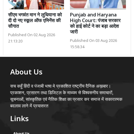
सीएम भगवंत मान ने लुधियाना को
Punjab and Haryana
दी दो नए स्कूल ऑफ एमिनेंस की
High Court: पंजाब सरकार
सौगात
को हाई कोर्ट ने का बड़ा आदेश
जारी
Published On 02 Aug 2026
Published On 03 Aug 2026
21:13:20
15:58:34
About Us
सच कहूँ हिंदी व पंजाबी भाषा मे प्रकाशित राष्ट्रीय दैनिक अख़बार।
प्रकाशन, प्रसारण तथा डिजिटल के माध्यम से विश्वसनीय समाचारों,
सूचनाओं, सांस्कृतिक एवं नैतिक शिक्षा का प्रसार कर समाज में सकारात्मक
बदलाव लाने में प्रयासरत
Links
About Us