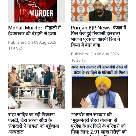
Mohali Murder: मोहाली में
Punjab BJP News: पंजाब में
हेडमास्टर की बेरहमी से हत्या
फिर तेज हुई सियासी हलचल!
भाजपा प्रवक्ता आरपी सिंह ने
Published On 09 Aug 2026
किया ये बड़ा दावा
16:58:42
Published On 08 Aug 2026
16:38:18
राड़ा साहिब जा रही पिकअप
*भगवंत मान सरकार की
पलटी, डेरा सच्चा सौदा के
‘मुख्यमंत्री सेहत योजना’ से
सेवादारों ने घायलों को पहुँचाया
प्रदेश के हर ज़िले के परिवारों को
अस्पताल
मिला लाभ; 2.91 लाख मरीज़ों को