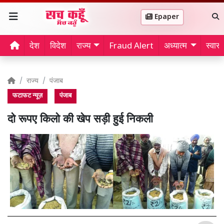
Epaper
देश
विदेश
राज्य
Fraud Alert
अध्यात्म
स्वास्थ
राज्य
पंजाब
फटाफट न्यूज़
पंजाब
दो रूपए किलो की खेप सड़ी हुई निकली