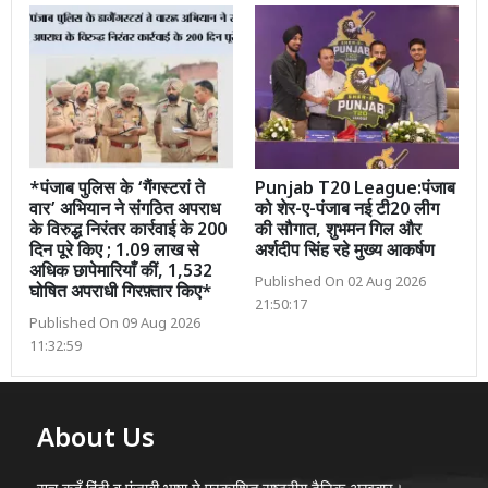
*पंजाब पुलिस के ‘गैंगस्टरां ते
Punjab T20 League:पंजाब
वार’ अभियान ने संगठित अपराध
को शेर-ए-पंजाब नई टी20 लीग
के विरुद्ध निरंतर कार्रवाई के 200
की सौगात, शुभमन गिल और
दिन पूरे किए ; 1.09 लाख से
अर्शदीप सिंह रहे मुख्य आकर्षण
अधिक छापेमारियाँ कीं, 1,532
Published On 02 Aug 2026
घोषित अपराधी गिरफ़्तार किए*
21:50:17
Published On 09 Aug 2026
11:32:59
About Us