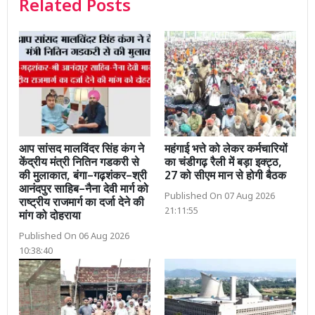
Related Posts
आप सांसद मालविंदर सिंह कंग ने
महंगाई भत्ते को लेकर कर्मचारियों
केंद्रीय मंत्री नितिन गडकरी से
का चंडीगढ़ रैली में बड़ा इक्ट्ठ,
की मुलाकात, बंगा–गढ़शंकर–श्री
27 को सीएम मान से होगी बैठक
आनंदपुर साहिब–नैना देवी मार्ग को
Published On 07 Aug 2026
राष्ट्रीय राजमार्ग का दर्जा देने की
21:11:55
मांग को दोहराया
Published On 06 Aug 2026
10:38:40