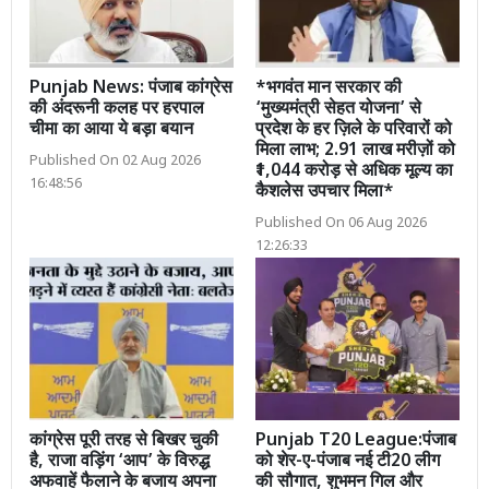
Punjab News: पंजाब कांग्रेस
*भगवंत मान सरकार की
की अंदरूनी कलह पर हरपाल
‘मुख्यमंत्री सेहत योजना’ से
चीमा का आया ये बड़ा बयान
प्रदेश के हर ज़िले के परिवारों को
मिला लाभ; 2.91 लाख मरीज़ों को
Published On 02 Aug 2026
₹1,044 करोड़ से अधिक मूल्य का
16:48:56
कैशलेस उपचार मिला*
Published On 06 Aug 2026
12:26:33
कांग्रेस पूरी तरह से बिखर चुकी
Punjab T20 League:पंजाब
है, राजा वड़िंग ‘आप’ के विरुद्ध
को शेर-ए-पंजाब नई टी20 लीग
अफवाहें फैलाने के बजाय अपना
की सौगात, शुभमन गिल और