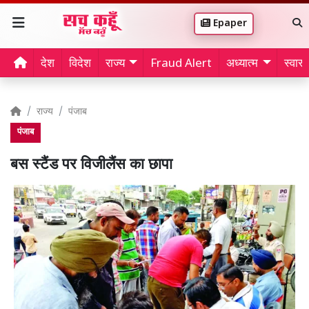
Epaper
देश
विदेश
राज्य
Fraud Alert
अध्यात्म
स्वास्थ
राज्य
पंजाब
पंजाब
बस स्टैंड पर विजीलैंस का छापा