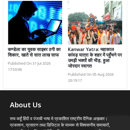
कण्डेला का युवक साइबर ठगी का
Kanwar Yatra: महाकाल
शिकार, खाते से सात लाख साफ
कांवड़ यात्रा के शहर में पहुँचने पर
उमड़ी भक्तों की भीड़, हुआ
Published On 31 Jul 2026
जोरदार स्वागत
17:50:06
Published On 05 Aug 2026
20:19:17
About Us
सच कहूँ हिंदी व पंजाबी भाषा मे प्रकाशित राष्ट्रीय दैनिक अख़बार।
प्रकाशन, प्रसारण तथा डिजिटल के माध्यम से विश्वसनीय समाचारों,