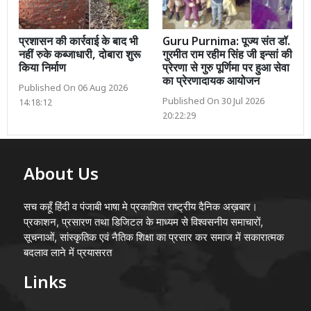
प्रशासन की कार्रवाई के बाद भी
Guru Purnima: पूज्य संत डॉ.
नहीं रुके कब्जाधारी, दोबारा शुरू
गुरमीत राम रहीम सिंह जी इन्सां की
किया निर्माण
प्रेरणा से गुरु पूर्णिमा पर हुआ सेवा
का प्रेरणादायक आयोजन
Published On 06 Aug 2026
Published On 30 Jul 2026
14:18:12
20:22:29
About Us
सच कहूँ हिंदी व पंजाबी भाषा मे प्रकाशित राष्ट्रीय दैनिक अख़बार।
प्रकाशन, प्रसारण तथा डिजिटल के माध्यम से विश्वसनीय समाचारों,
सूचनाओं, सांस्कृतिक एवं नैतिक शिक्षा का प्रसार कर समाज में सकारात्मक
बदलाव लाने में प्रयासरत
Links