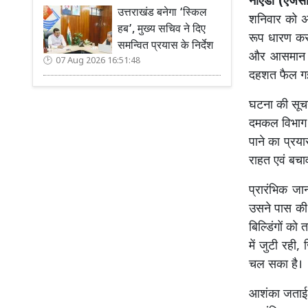
नोएडा (एजेंस
उत्तराखंड बनेगा ‘स्किल
शनिवार को अ
हब’, मुख्य सचिव ने दिए
रूप धारण कर
समन्वित प्रयास के निर्देश
और आसमान मे
07 Aug 2026 16:51:48
दहशत फैल 
घटना की सूचन
दमकल विभाग क
पाने का प्रया
राहत एवं बचा
प्रारंभिक जा
उसने पास की 
बिल्डिंगों क
में जुटी रही
चल सका है।
आशंका जताई 