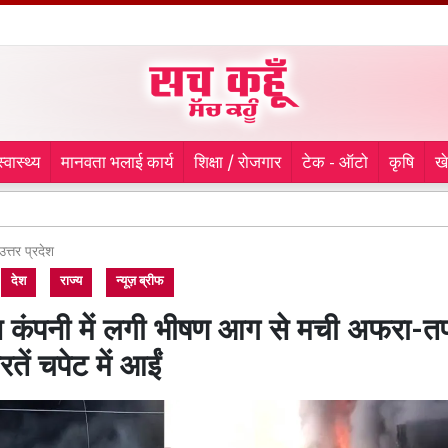
स्वास्थ्य
मानवता भलाई कार्य
शिक्षा / रोजगार
टेक - ऑटो
कृषि
ख
कांवड़ सेवा 
उत्तर प्रदेश
देश
राज्य
न्यूज़ ब्रीफ
्स कंपनी में लगी भीषण आग से मची अफरा-त
तें चपेट में आईं