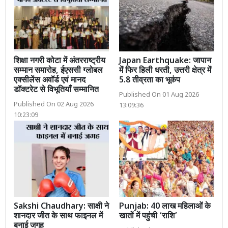
शिक्षा नगरी कोटा में अंतरराष्ट्रीय
Japan Earthquake: जापान
सम्मान समारोह, ईएससी ग्लोबल
में फिर हिली धरती, उत्तरी क्षेत्र में
एक्सीलेंस अवॉर्ड एवं मानद
5.8 तीव्रता का भूकंप
डॉक्टरेट से विभूतियाँ सम्मानित
Published On 01 Aug 2026
Published On 02 Aug 2026
13:09:36
10:23:09
Sakshi Chaudhary: साक्षी ने
Punjab: 40 लाख महिलाओं के
शानदार जीत के साथ फाइनल में
खातों में पहुंची ‘राशि’
बनाई जगह