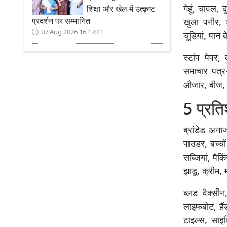
गेहूं, चावल, 
शिक्षा और खेल में उत्कृष्ट
प्रदर्शन पर सम्मानित
खुला पनीर, 
07 Aug 2026 16:17:41
चूड़ियां, पान क
स्टांप पेपर,
समाचार पत्र-प
औजार, बीज, ब
5 प्रत
ब्रांडेड अनाज
पाउडर, बच्चों
सब्जियां, पैक
झाडू, क्रीम, 
ब्लड वैक्सीन
लाइफबोट, हैं
टाइल्स, सा