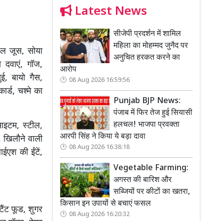
Latest News
सीजेपी प्रदर्शन में शामिल
महिला का मोहम्मद जुनैद पर
बल जूस, सोया
अनुचित हरकत करने का
ो दवाएं, गॉज,
आरोप
ई, बायो गैस,
08 Aug 2026 16:59:56
ार्ड, चश्मे का
Punjab BJP News:
पंजाब में फिर तेज हुई सियासी
हलचल! भाजपा प्रवक्ता
आइटम, स्टील,
आरपी सिंह ने किया ये बड़ा दावा
, खिलौने वाली
08 Aug 2026 16:38:18
ाईएश की ईंटें,
Vegetable Farming:
अगस्त की बारिश और
सब्जियों पर कीटों का खतरा,
किसान इन उपायों से बचाएं फसल
टैंट फूड, शुगर
08 Aug 2026 16:20:32