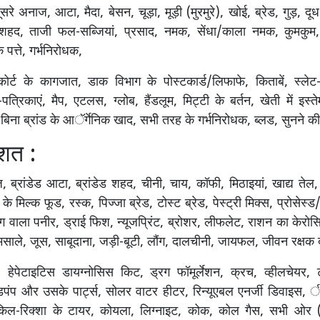
दूसरे अनाज, आटा, मैदा, बेसन, चूड़ा, मूड़ी (मुरमुरे), खोई, ब्रेड, गुड़, दू
शहद, ताजी फल-सब्जियां, प्रसाद, नमक, सेंधा/काला नमक, कुमकुम, बि
े पत्ते, गर्भनिरोधक,
 कोर्ट के कागजात, डाक विभाग के पोस्टकार्ड/लिफाफे, किताबें, स्लेट
त्रिकाएं, मैप, एटलस, ग्लोब, हैंडलूम, मिट्टी के बर्तन, खेती में इस्त
िना ब्रांड के आॅर्गेनिक खाद, सभी तरह के गर्भनिरोधक, ब्लड, सुनने क
िशत :
, ब्रांडेड आटा, ब्रांडेड शहद, चीनी, चाय, कॉफी, मिठाइयां, खाद्य तेल,
 के मिल्क फूड, रस्क, पिज्जा ब्रेड, टोस्ट ब्रेड, पेस्ट्री मिक्स, प्रोसे
िंग वाला पनीर, ड्राई फिश, न्यूजप्रिंट, ब्रोशर, लीफलेट, राशन का केरो
मसाले, जूस, साबूदाना, जड़ी-बूटी, लौंग, दालचीनी, जायफल, जीवन रक्षक दवा
, हेपेटाइटिस डायग्नोसिस किट, ड्रग फॉमूर्लेशन, क्रच, व्हीलचेयर,
डपंप और उसके पार्ट्स, सोलर वाटर हीटर, रिन्यूएबल एनर्जी डिवाइस, र्इ
इकिल-रिक्शा के टायर, कोयला, लिग्नाइट, कोक, कोल गैस, सभी ओर