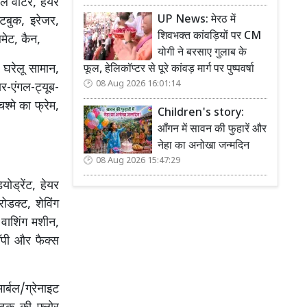
रल वॉटर, हेयर
UP News: मेरठ में
टबुक, इरेजर,
शिवभक्त कांवड़ियों पर CM
लमेट, कैन,
योगी ने बरसाए गुलाब के
 घरेलू सामान,
फूल, हेलिकॉप्टर से पूरे कांवड़ मार्ग पर पुष्पवर्षा
08 Aug 2026 16:01:14
ार-एंगल-ट्यूब-
्मे का फ्रेम,
Children's story:
आँगन में सावन की फुहारें और
नेहा का अनोखा जन्मदिन
08 Aug 2026 15:47:29
योड्रेंट, हेयर
ोडक्ट, शेविंग
 वाशिंग मशीन,
कॉपी और फैक्स
मार्बल/ग्रेनाइट