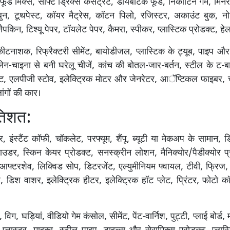
 फूड मिक्स, सॉफ्ट ड्रिंक्स कंसेंट्रेट, डायबेटिक फूड, निकोटिन गम, मिन
, टूथपेस्ट, कॉयर मैट्रेस, कॉटन पिलो, रजिस्टर, अकाउंट बुक, नो
नैपकिन, टिश्यू पेपर, टॉयलेट पेपर, कैमरा, स्पीकर, प्लास्टिक प्रोडक्ट, हे
ीटनाशक, रिफ्रैक्टरी सीमेंट, बायोडीजल, प्लास्टिक के ट्यूब, पाइप और
िलेन-चाइना से बनी घरेलू चीजें, कांच की बोतल-जार-बर्तन, स्टील के ट-ब
ट, एलपीजी स्टोव, इलेक्ट्रिक मोटर और जेनरेटर, आॅप्टिकल फाइबर, चश
ांगों की कार।
तिशत:
, इंस्टैंट कॉफी, चॉकलेट, परफ्यूम, शैंपू, ब्यूटी या मेकअप के सामान, डि
ाउडर, स्किन केयर प्रोडक्ट, सनस्क्रीन लोशन, मैनिक्योर/पैडीक्योर प्र
 आफ्टरशेव, लिक्विड सोप, डिटरजेंट, एल्युमीनियम फ्वायल, टीवी, फ्रिज,
नर, डिश वाशर, इलेक्ट्रिक हीटर, इलेक्ट्रिक हॉट प्लेट, प्रिंटर, फोटो 
 विग, घड़ियां, वीडियो गेम कंसोल, सीमेंट, पेंट-वार्निश, पुट्टी, प्लाई बोर्ड, 