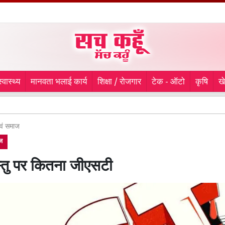
स्वास्थ्य
मानवता भलाई कार्य
शिक्षा / रोजगार
टेक - ऑटो
कृषि
ख
सीजेपी प
एवं समाज
ाज
्तु पर कितना जीएसटी