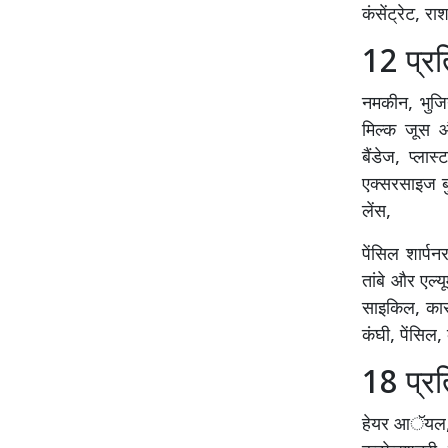
कंसेंट्रेट, र
12 प्र
नमकीन, भुजि
मिल्क जूस और
बैंडेज, प्ल
एक्सरसाइज बुक
लेंस,
पेंसिल शार्
तांबे और एल्
साइकिल, कार औ
कंघी, पेंसिल,
18 प्र
हेयर आॅयल, सा