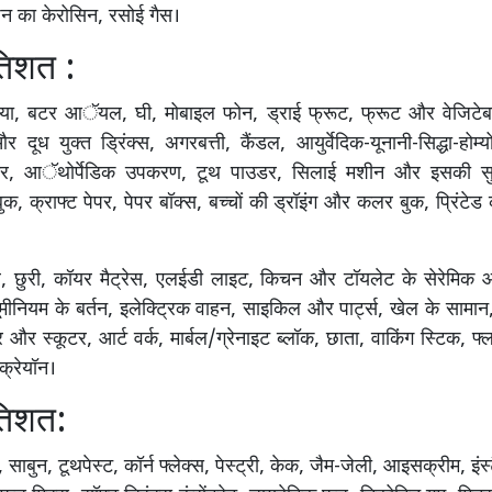
ाशन का केरोसिन, रसोई गैस।
तिशत :
या, बटर आॅयल, घी, मोबाइल फोन, ड्राई फ्रूट, फ्रूट और वेजिटे
 दूध युक्त ड्रिंक्स, अगरबत्ती, कैंडल, आयुर्वेदिक-यूनानी-सिद्धा-होम्य
ास्टर, आॅथोर्पेडिक उपकरण, टूथ पाउडर, सिलाई मशीन और इसकी सु
, क्राफ्ट पेपर, पेपर बॉक्स, बच्चों की ड्रॉइंग और कलर बुक, प्रिंटेड क
पनर, छुरी, कॉयर मैट्रेस, एलईडी लाइट, किचन और टॉयलेट के सेरेमिक 
यूमीनियम के बर्तन, इलेक्ट्रिक वाहन, साइकिल और पार्ट्स, खेल के सामान
र स्कूटर, आर्ट वर्क, मार्बल/ग्रेनाइट ब्लॉक, छाता, वाकिंग स्टिक, फ्ल
 क्रेयॉन।
तिशत:
बुन, टूथपेस्ट, कॉर्न फ्लेक्स, पेस्ट्री, केक, जैम-जेली, आइसक्रीम, इंस्