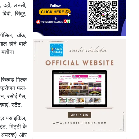
ध, दही, लस्सी,
ंदी, सिंदूर,
-पेंसिल, चॉक,
ेमाल होने वाले
ी मशीन।
 स्किम्ड मिल्क
स्ड/फ्रोजन फल-
सिन, रसोई गैस,
एं, स्टेंट,
 ट्रायसाइकिल,
ंट, मिट्टी के
 (अयस्क) और