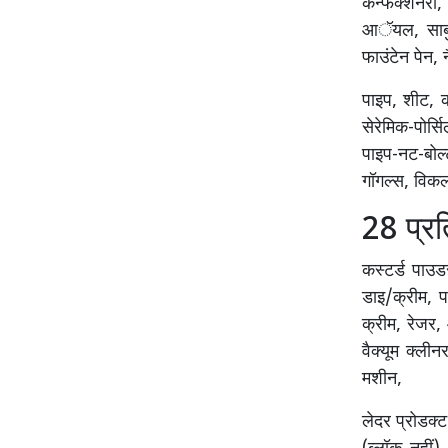
कन्फेक्शनरी,
आॅयल, साबुन
फाउंटेन पेन, 
पाइप, शीट, क
सेरेमिक-पोर्स
पाइप-नट-बोल्
गॉगल्स, विकल
28 प्र
कस्टर्ड पाउडर
डाइ/क्रीम, प
क्रीम, रेजर,
वैक्यूम क्ली
मशीन,
लेदर प्रोडक्ट,