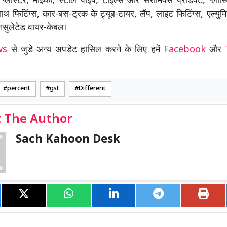
, प्लास्टर, माइका, स्टील पाइप, टाइल्स और सेरामिक्स प्रोडक्ट, प्लास
थ फिटिंग्स, कार-बस-ट्रक के ट्यूब-टायर, लैंप, लाइट फिटिंग्स, एल्युम
 इनसुलेटेड वायर-केबल।
ews
से जुडे अन्य अपडेट हासिल करने के लिए हमें
Facebook
और
percent
gst
Different
 The Author
Sach Kahoon Desk