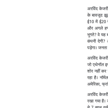
अरविंद केजरीव
के बावजूद झूठ
ई10 में ई20 
और अगले हफ्
भुगते? वे यह
कंपनी देगी? 
पड़ेगा। जनता ह
अरविंद केजर
जो एथेनॉल इस्
शोर नहीं कर 
रहा है। नॉर्
अमेरिका, फ्र
अरविंद केजरी
रखा गया है।
ने 7 साल रख