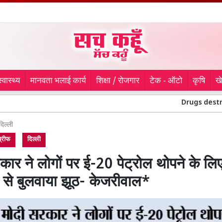
स्वास्थ्य
मानवता भलाई कार्य
शिक्षा / रोजगार
टेक - ऑटो
कृषि
ख
Drugs destroyed: 170 करोड़ स
दिल्ली
 ब्रीफ
दिल्ली
कार ने लोगों पर ई-20 पेट्रोल थोपने के ल
ं से बुलवाया झूठ- केजरीवाल*