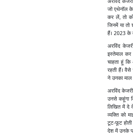
अरविंद केजरी
जो एथेनॉल के 
कर लें, तो को
जिनमें या तो
हैं। 2023 के
अरविंद केजरी
इस्तेमाल कर 
चाहता हूं कि
रहती हैं। वै
ने उनका माल 
अरविंद केजरी
उनसे कहूंगा 
लिखित में दे
व्यक्ति को म
टूट-फूट होती 
देश में उनके 