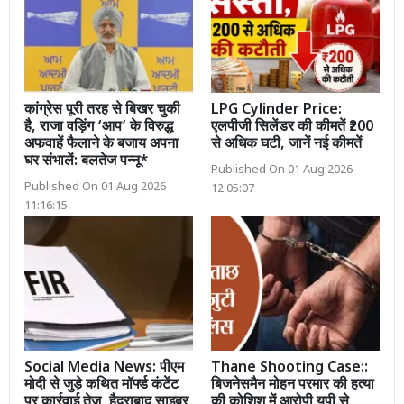
कांग्रेस पूरी तरह से बिखर चुकी
LPG Cylinder Price:
है, राजा वड़िंग ‘आप’ के विरुद्ध
एलपीजी सिलेंडर की कीमतें ₹200
अफवाहें फैलाने के बजाय अपना
से अधिक घटी, जानें नई कीमतें
घर संभालें: बलतेज पन्नू*
Published On 01 Aug 2026
Published On 01 Aug 2026
12:05:07
11:16:15
Social Media News: पीएम
Thane Shooting Case::
मोदी से जुड़े कथित मॉर्फ्ड कंटेंट
बिजनेसमैन मोहन परमार की हत्या
पर कार्रवाई तेज, हैदराबाद साइबर
की कोशिश में आरोपी यूपी से