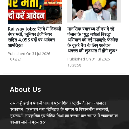
Railway Jobs: रेलवे में निकली
मानसिक स्वास्थ्य लीडर दे रहे
बंपर भर्ती, जूनियर इंजीनियर
पंजाब के ‘युद्ध नशेआं विरुद्ध’
सहित 4,098 पदों पर आवेदन
अभियान को नई मज़बूती; फेलोज़
आमंत्रित
के दूसरे बैच के लिए आवेदन
अगस्त की शुरुआत में होंगे शुरू*
Published On 31 Jul 2026
Published On 31 Jul 2026
15:54:41
10:38:58
About Us
सच कहूँ हिंदी व पंजाबी भाषा मे प्रकाशित राष्ट्रीय दैनिक अख़बार।
प्रकाशन, प्रसारण तथा डिजिटल के माध्यम से विश्वसनीय समाचारों,
सूचनाओं, सांस्कृतिक एवं नैतिक शिक्षा का प्रसार कर समाज में सकारात्मक
बदलाव लाने में प्रयासरत