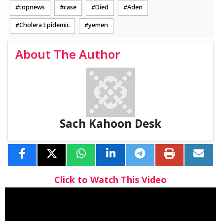
topnews
case
Died
Aden
Cholera Epidemic
yemen
About The Author
Sach Kahoon Desk
Click to Watch This Video