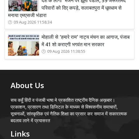
देश के लोगों’ भजन पर झूमा पंडाल, 59 जरूरतमंद
परिवारों को दिए कपड़े, सलाबतपुरा में धूमधाम से
मनाया एमएसजी भंडारा
09 Aug 2026 11:58:34
मोहाली से ‘हमारे राम’ नाट्य मंचन का आगाज, पंजाब
में 41 शो कराएगी भगवंत मान सरकार
09 Aug 2026 11:38:55
About Us
सच कहूँ हिंदी व पंजाबी भाषा मे प्रकाशित राष्ट्रीय दैनिक अख़बार।
प्रकाशन, प्रसारण तथा डिजिटल के माध्यम से विश्वसनीय समाचारों,
सूचनाओं, सांस्कृतिक एवं नैतिक शिक्षा का प्रसार कर समाज में सकारात्मक
बदलाव लाने में प्रयासरत
Links