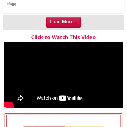
पंजाब
Load More...
Click to Watch This Video