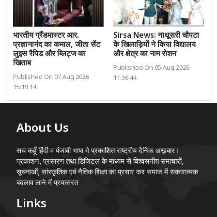
भारतीय ग्रैंडमास्टर आर.
Sirsa News: नाथूसरी चौपटा
प्रज्ञानानंद का कमाल, जीता सेंट
के खिलाड़ियों ने किया विद्यालय
लुइस रैपिड और ब्लिट्ज का
और क्षेत्र का नाम रोशन
खिताब
Published On 05 Aug 2026
Published On 07 Aug 2026
11:36:44
15:19:14
About Us
सच कहूँ हिंदी व पंजाबी भाषा मे प्रकाशित राष्ट्रीय दैनिक अख़बार।
प्रकाशन, प्रसारण तथा डिजिटल के माध्यम से विश्वसनीय समाचारों,
सूचनाओं, सांस्कृतिक एवं नैतिक शिक्षा का प्रसार कर समाज में सकारात्मक
बदलाव लाने में प्रयासरत
Links