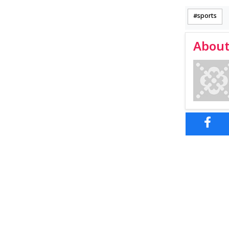
sports
About