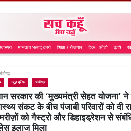
स्वास्थ्य
मानवता भलाई कार्य
शिक्षा / रोजगार
टेक - ऑटो
कृषि
ख
मौसी के हत
चंडीगढ़
ब
न्यूज़ ब्रीफ
चंडीगढ़
ान सरकार की ‘मुख्यमंत्री सेहत योजना’ ने ग
वास्थ्य संकट के बीच पंजाबी परिवारों को दी र
ीज़ों को गैस्ट्रो और डिहाइड्रेशन से संबंध
लेस इलाज मिला