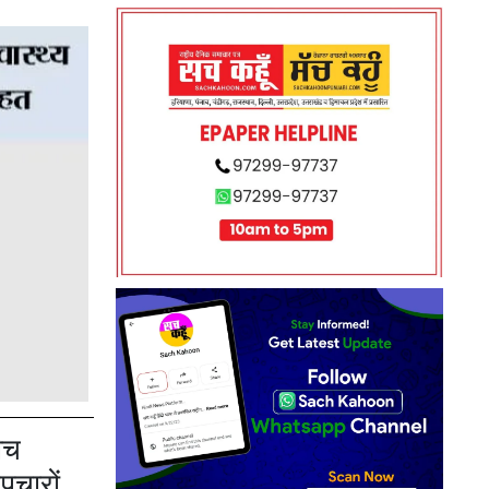
बीच
पचारों