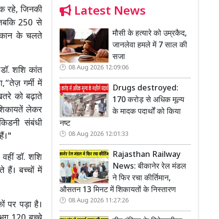
Latest News
धिक रहे, जिनकी
 जबकि 250 से
मौसी के हत्यारे को उम्रकैद,
थकान के चलते
जानलेवा हमले में 7 साल की
सजा
08 Aug 2026 12:09:06
 डॉ. शशि कांत
तेज़ गर्मी में
Drugs destroyed:
तरे को बढ़ाते
170 करोड़ से अधिक मूल्य
शिकायतें लेकर
के मादक पदार्थों को किया
 किडनी संबंधी
नष्ट
08 Aug 2026 12:01:33
ैं।"
Rajasthan Railway
। वहीं डॉ. शशि
News: बीकानेर रेल मंडल
ैं। बच्चों में
ने फिर रचा कीर्तिमान,
औसतन 13 मिनट में शिकायतों के निस्तारण
08 Aug 2026 11:27:26
ं पर पड़ा है।
भग 120 बच्चे