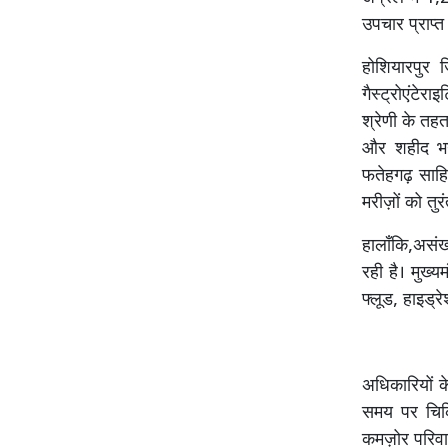
उपचार प्राप्त 
होशियारपुर 
गैस्ट्रोएंटे
श्रेणी के तह
और शहीद भगत
फतेहगढ़ साहि
मरीज़ों को तुर
हालाँकि,असंख
रही है। मुख्य
फ्लूड, हाइड्
अधिकारियों क
समय पर चिकि
कमज़ोर परिवार