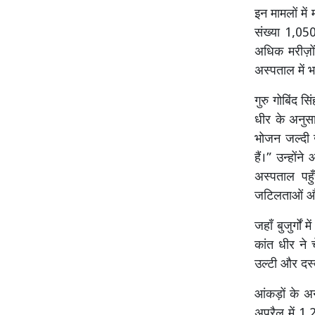
इन मामलों में
संख्या 1,05
अधिक मरीज़ो
अस्पताल में भ
गुरु गोबिंद 
धीर के अनुसार
भोजन जल्दी ख
हैं।” उन्हों
अस्पताल पहुँ
जटिलताओं और 
जहाँ बुजुर्गो
कांत धीर ने च
उल्टी और दस्
आंकड़ों के अ
अप्रैल में 