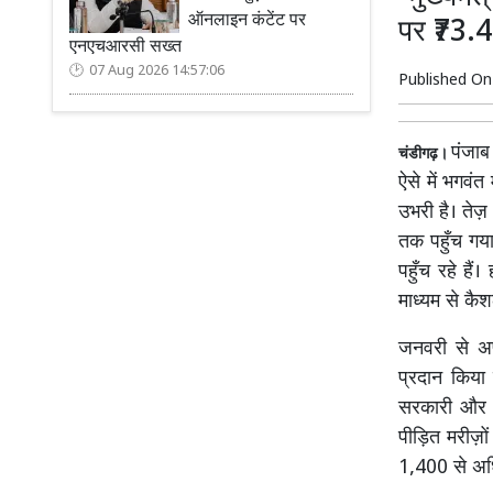
ऑनलाइन कंटेंट पर
पर ₹73.4
एनएचआरसी सख्त
07 Aug 2026 14:57:06
Published O
पंजाब
चंडीगढ़।
ऐसे में भगवं
उभरी है। तेज़
तक पहुँच गया
पहुँच रहे हैं
माध्यम से कै
जनवरी से अप
प्रदान किया 
सरकारी और सू
पीड़ित मरीज़ो
1,400 से अधि