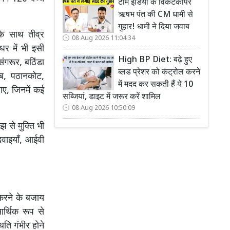
टीम इंडिया के विकेटकीपर
ऋषभ पंत की CM धामी से
गुहार! धामी ने दिया जवाब
के साथ तीव्र
08 Aug 2026 11:04:34
धर में भी इसी
High BP Diet: बढ़े हुए
ंगरूर, बठिंडा
ब्लड प्रेशर को कंट्रोल करने
िब, पठानकोट,
में मदद कर सकती हैं ये 10
आए, जिनमें कई
सब्जियां, डाइट में जरूर करें शामिल
08 Aug 2026 10:50:09
 से मुक्ति भी
 दवाइयाँ, आईवी
 करने के बजाय
र्थिक रूप से
िति गंभीर होने