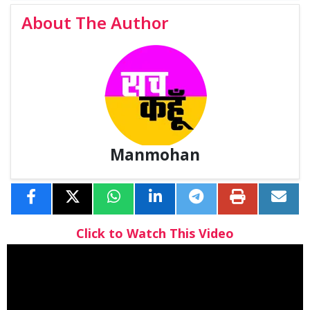
About The Author
Manmohan
Click to Watch This Video