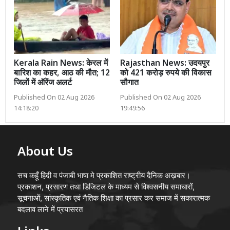
Kerala Rain News: केरल में
Rajasthan News: उदयपुर
बारिश का कहर, आठ की मौत; 12
को 421 करोड़ रुपये की विकास
जिलों में ऑरेंज अलर्ट
सौगात
Published On 02 Aug 2026
Published On 02 Aug 2026
14:18:20
19:49:56
About Us
सच कहूँ हिंदी व पंजाबी भाषा मे प्रकाशित राष्ट्रीय दैनिक अख़बार।
प्रकाशन, प्रसारण तथा डिजिटल के माध्यम से विश्वसनीय समाचारों,
सूचनाओं, सांस्कृतिक एवं नैतिक शिक्षा का प्रसार कर समाज में सकारात्मक
बदलाव लाने में प्रयासरत