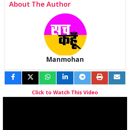
About The Author
Manmohan
Click to Watch This Video