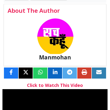
About The Author
Manmohan
Click to Watch This Video