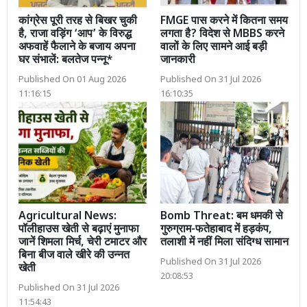
कांग्रेस पूरी तरह से बिखर चुकी
FMGE पास करने में कितना समय
है, राजा वड़िंग ‘आप’ के विरुद्ध
लगता है? विदेश से MBBS करने
अफवाहें फैलाने के बजाय अपना
वालों के लिए सामने आई बड़ी
घर संभालें: बलतेज पन्नू*
जानकारी
Published On 01 Aug 2026
Published On 31 Jul 2026
11:16:15
16:10:35
Agricultural News:
Bomb Threat: बम धमकी से
पॉलीहाउस खेती से बढ़ाएं मुनाफा
गुरुग्राम-फतेहाबाद में हड़कंप,
जानें शिमला मिर्च, चेरी टमाटर और
तलाशी में नहीं मिला संदिग्ध सामान
बिना बीज वाले खीरे की उन्नत
Published On 31 Jul 2026
खेती
20:08:53
Published On 31 Jul 2026
11:54:43