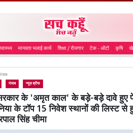
स्वास्थ्य
मानवता भलाई कार्य
शिक्षा / रोजगार
टेक - ऑटो
कृषि
ख
लुधिय
पंजाब
पंजाब
न्यूज़ ब्रीफ
रकार के 'अमृत काल' के बड़े-बड़े दावे हुए 
निया के टॉप 15 निवेश स्थानों की लिस्ट से 
रपाल सिंह चीमा