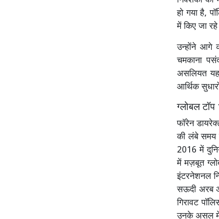
निवेशकों का भ
हो गया है, पॉ
में किए जा रहे 
उन्होंने आग
चमकाना पसंद 
असलियत यह ह
आर्थिक सुधारों
ग्लोबल टॉप 
फॉरेन डायरेक्
की लंबे समय 
2016 में दुन
में मज़बूत ग
इंटरनेशनल निव
सऊदी अरब और
गिरावट पॉलिस
उनके असल में