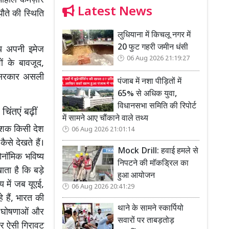
ा माहौल कमज़ोर
Latest News
झौते की स्थिति
लुधियाना में किचलू नगर में
20 फुट गहरी जमीन धंसी
ाय अपनी इमेज
06 Aug 2026 21:19:27
ों के बावजूद,
ा सरकार असली
पंजाब में नशा पीड़ितों में
65% से अधिक युवा,
विधानसभा समिति की रिपोर्ट
ंतएं बढ़ीं
में सामने आए चौंकाने वाले तथ्य
िवेशक किसी देश
06 Aug 2026 21:01:14
से देखते हैं।
Mock Drill: हवाई हमले से
ोनॉमिक भविष्य
निपटने की मॉकड्रिल का
ता है कि बड़े
हुआ आयोजन
य में जब यूएई,
06 Aug 2026 20:41:29
हैं, भारत की
थाने के सामने स्कार्पियो
की घोषणाओं और
सवारों पर ताबड़तोड़
सर ऐसी गिरावट