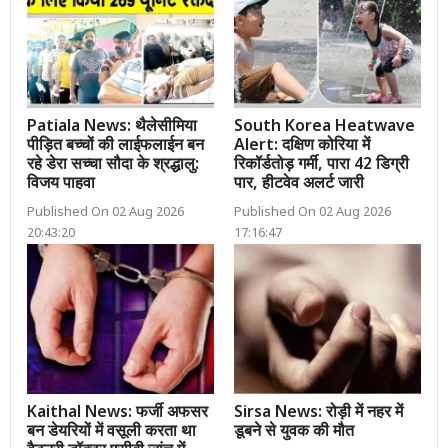
Patiala News: थैलेसीमिया
South Korea Heatwave
पीड़ित बच्चों की लाईफलाईन बन
Alert: दक्षिण कोरिया में
रहे डेरा सच्चा सौदा के श्रद्धालु:
रिकॉर्डतोड़ गर्मी, पारा 42 डिग्री
विजय पाहवा
पार, हीटवेव अलर्ट जारी
Published On 02 Aug 2026
Published On 02 Aug 2026
20:43:20
17:16:47
Kaithal News: फर्जी अफसर
Sirsa News: रोड़ी में नहर में
बन डेयरियों में वसूली करता था
डूबने से युवक की मौत