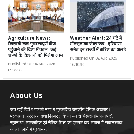
Agriculture News:
Weather Alert: 24 घंटे में
किसानों तक गुणवत्तापूर्ण बीज
मॉनसून का रौद्र रूप...हरियाणा
पहुंचाने की दिशा में पहल, कई
समेत इन राज्यों में बारिश का अलर्ट
राज्यों के किसानों को मिलेगा लाभ
Published On 02 Aug 2026
Published On 04 Aug 2026
16:10:30
09:35:33
About Us
सच कहूँ हिंदी व पंजाबी भाषा मे प्रकाशित राष्ट्रीय दैनिक अख़बार।
प्रकाशन, प्रसारण तथा डिजिटल के माध्यम से विश्वसनीय समाचारों,
सूचनाओं, सांस्कृतिक एवं नैतिक शिक्षा का प्रसार कर समाज में सकारात्मक
बदलाव लाने में प्रयासरत