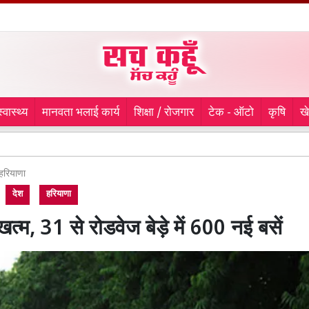
स्वास्थ्य
मानवता भलाई कार्य
शिक्षा / रोजगार
टेक - ऑटो
कृषि
ख
लुधियान
हरियाणा
देश
हरियाणा
खत्म, 31 से रोडवेज बेड़े में 600 नई बसें