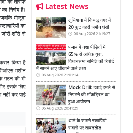
 मोदी की तारीफ
Latest News
का निर्णय है।
। जबकि मौजूदा
लुधियाना में किचलू नगर में
ष्टाचारियों का
20 फुट गहरी जमीन धंसी
जोरों-शोंरो से
06 Aug 2026 21:19:27
पंजाब में नशा पीड़ितों में
65% से अधिक युवा,
विधानसभा समिति की रिपोर्ट
करार किया है
में सामने आए चौंकाने वाले तथ्य
ी पीओएस मशीन
06 Aug 2026 21:01:14
 के गठन की भी
 और इसके लिए
Mock Drill: हवाई हमले से
ेश नहीं कर पाई
निपटने की मॉकड्रिल का
हुआ आयोजन
06 Aug 2026 20:41:29
थाने के सामने स्कार्पियो
सवारों पर ताबड़तोड़