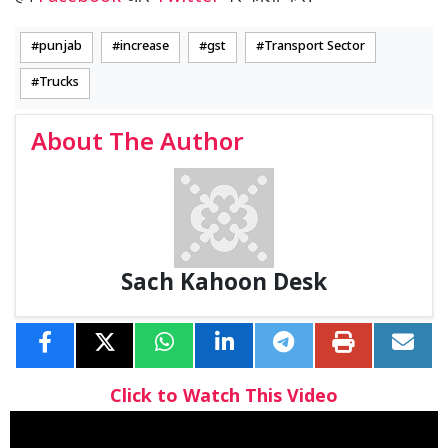
punjab
increase
gst
Transport Sector
Trucks
About The Author
Sach Kahoon Desk
Click to Watch This Video